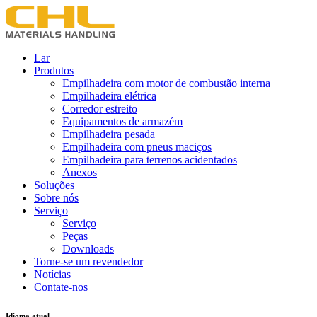
Lar
Produtos
Empilhadeira com motor de combustão interna
Empilhadeira elétrica
Corredor estreito
Equipamentos de armazém
Empilhadeira pesada
Empilhadeira com pneus maciços
Empilhadeira para terrenos acidentados
Anexos
Soluções
Sobre nós
Serviço
Serviço
Peças
Downloads
Torne-se um revendedor
Notícias
Contate-nos
Idioma atual