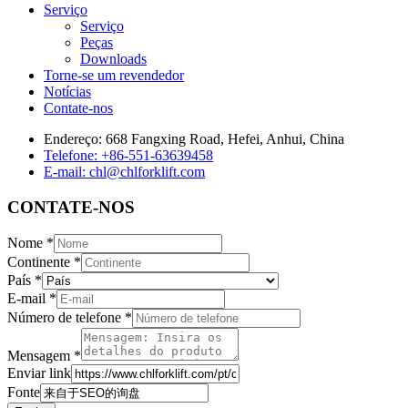
Serviço
Serviço
Peças
Downloads
Torne-se um revendedor
Notícias
Contate-nos
Endereço: 668 Fangxing Road, Hefei, Anhui, China
Telefone: +86-551-63639458
E-mail: chl@chlforklift.com
CONTATE-NOS
Nome
*
Continente
*
País
*
E-mail
*
Número de telefone
*
Mensagem
*
Enviar link
Fonte