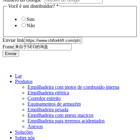
Você é um distribuidor?
*
Sim
Não
Enviar link
Fonte
Enviar
Lar
Produtos
Empilhadeira com motor de combustão interna
Empilhadeira elétrica
Corredor estreito
Equipamentos de armazém
Empilhadeira pesada
Empilhadeira com pneus maciços
Empilhadeira para terrenos acidentados
Anexos
Soluções
Sobre nós