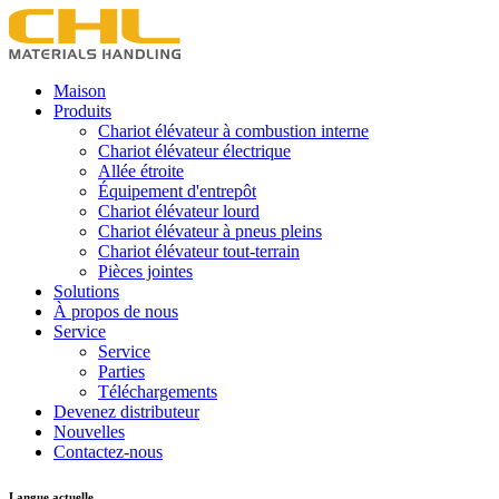
Maison
Produits
Chariot élévateur à combustion interne
Chariot élévateur électrique
Allée étroite
Équipement d'entrepôt
Chariot élévateur lourd
Chariot élévateur à pneus pleins
Chariot élévateur tout-terrain
Pièces jointes
Solutions
À propos de nous
Service
Service
Parties
Téléchargements
Devenez distributeur
Nouvelles
Contactez-nous
Langue actuelle