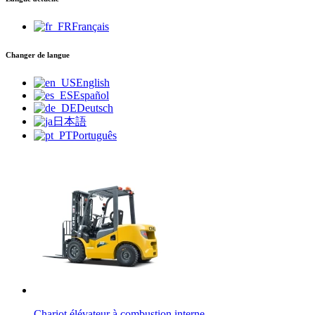
Français
Changer de langue
English
Español
Deutsch
日本語
Português
Chariot élévateur à combustion interne